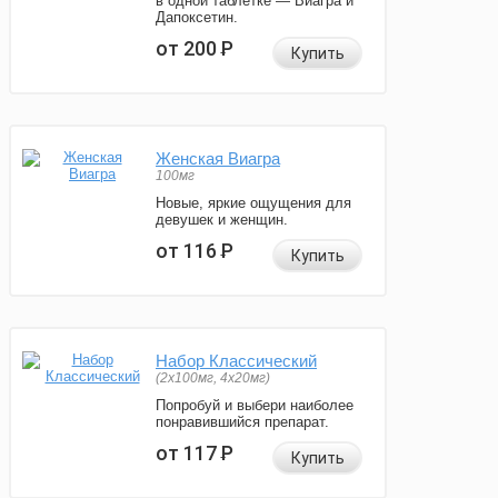
в одной таблетке — Виагра и
Дапоксетин.
от 200
Р
Купить
Женская Виагра
100мг
Новые, яркие ощущения для
девушек и женщин.
от 116
Р
Купить
Набор Классический
(2x100мг, 4x20мг)
Попробуй и выбери наиболее
понравившийся препарат.
от 117
Р
Купить