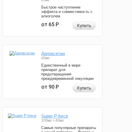
20мг
Быстрое наступление
эффекта и совместимость с
алкоголем.
от 65
Р
Купить
Дапоксетин
60мг
Единственный в мире
препарат для
предотвращения
преждевременной эякуляции.
от 90
Р
Купить
Super P-force
100мг + 60мг
Самые популярные препараты