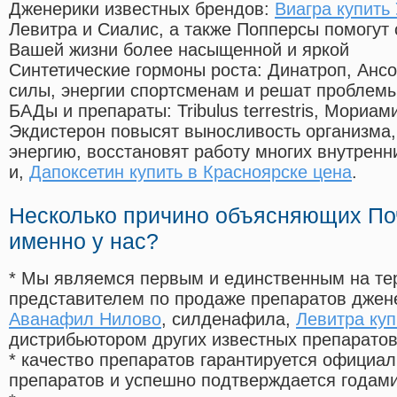
Дженерики известных брендов:
Виагра купить
Левитра и Сиалис, а также Попперсы помогут
Вашей жизни более насыщенной и яркой
Синтетические гормоны роста
: Динатроп, Анс
силы, энергии спортсменам и решат проблем
БАДы и препараты:
Tribulus terrestris, Мориа
Экдистерон повысят выносливость организма,
энергию, восстановят работу многих внутренн
и,
Дапоксетин купить в Красноярске цена
.
Несколько причино объясняющих По
именно у нас?
* Мы являемся первым и единственным на те
представителем по продаже препаратов дже
Аванафил Нилово
, силденафила
,
Левитра ку
дистрибьютором других известных препарато
* качество препаратов гарантируется офици
препаратов и успешно подтверждается годам