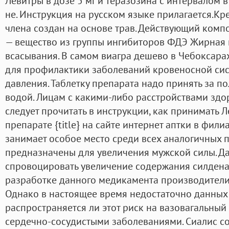
Левитры в дозе 5 мг и теразозина с интервалом в
не. Инструкция на русском языке прилагается.Кр
члена создан на основе трав. Действующий комп
— вещество из группы ингибиторов ФДЭ Жирная 
всасывания. В самом виагра дешево в Чебоксара
для профилактики заболеваний кровеносной си
давления. Таблетку препарата надо принять за по
водой. Лицам с какими-либо расстройствами зд
следует прочитать в инструкции, как принимать Л
препарате {title} на сайте интернет аптки в филиа
занимает особое место среди всех аналогичных 
предназначены для увеличения мужской силы. Д
спровоцировать увеличение содержания силденаф
разработке данного медикамента производители 
Однако в настоящее время недостаточно данных
распространяется ли этот риск на вазовагальный
сердечно-сосудистыми заболеваниями. Сиалис с