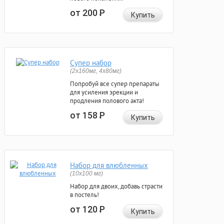
от 200
Р
Купить
Супер набор
(2х160мг, 4х80мг)
Попробуй все супер препараты
для усиления эрекции и
продления полового акта!
от 158
Р
Купить
Набор для влюбленных
(10х100 мг)
Набор для двоих, добавь страсти
в постель!
от 120
Р
Купить