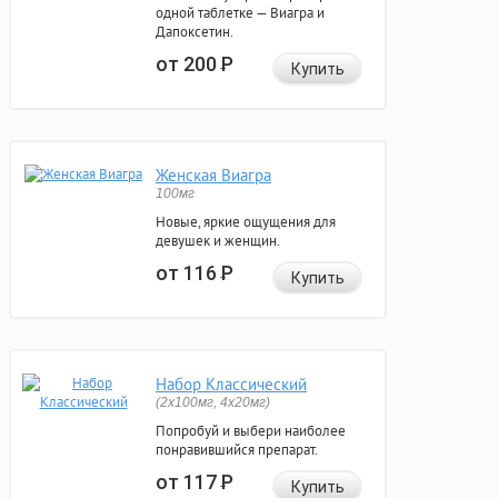
одной таблетке — Виагра и
Дапоксетин.
от 200
Р
Купить
Женская Виагра
100мг
Новые, яркие ощущения для
девушек и женщин.
от 116
Р
Купить
Набор Классический
(2x100мг, 4x20мг)
Попробуй и выбери наиболее
понравившийся препарат.
от 117
Р
Купить