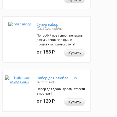
Супер набор
(2х160мг, 4х80мг)
Попробуй все супер препараты
для усиления эрекции и
продления полового акта!
от 158
Р
Купить
Набор для влюбленных
(10х100 мг)
Набор для двоих, добавь страсти
в постель!
от 120
Р
Купить