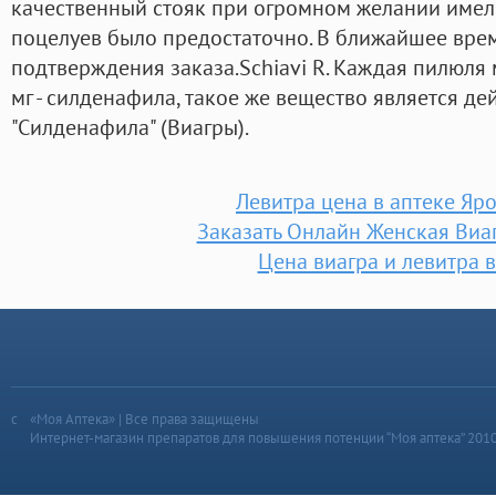
качественный стояк при огромном желании имели
поцелуев было предостаточно. В ближайшее вре
подтверждения заказа.Schiavi R. Каждая пилюля
мг - силденафила, такое же вещество является 
"Силденафила" (Виагры).
Левитра цена в аптеке Яр
Заказать Онлайн Женская Виа
Цена виагра и левитра 
«Моя Аптека» | Все права защищены
Интернет-магазин препаратов для повышения потенции “Моя аптека” 201