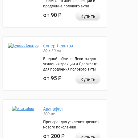
таблетке. Усиление эрекции и
продление полового акта!
от 90
Р
Купить
Супер Левитра
20 + 60 мг
В одной таблетке Левитра для
усиления эрекции и Дапоксетин
для продления полового акта!
от 95
Р
Купить
Аванафил
100 мг
Препарат для усиления эрекции
нового поколения!
от 200
Р
Купить