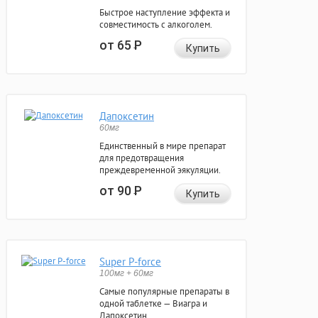
Быстрое наступление эффекта и
совместимость с алкоголем.
от 65
Р
Купить
Дапоксетин
60мг
Единственный в мире препарат
для предотвращения
преждевременной эякуляции.
от 90
Р
Купить
Super P-force
100мг + 60мг
Самые популярные препараты в
одной таблетке — Виагра и
Дапоксетин.