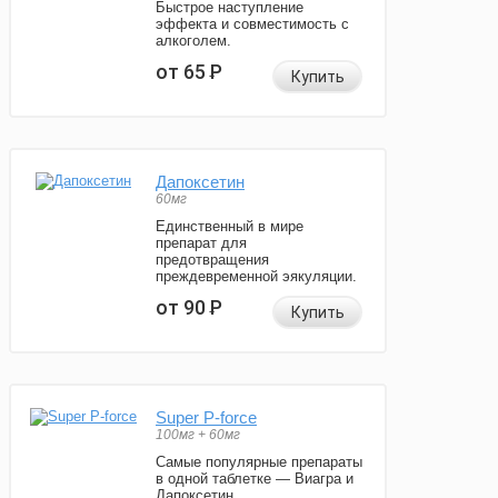
Быстрое наступление
эффекта и совместимость с
алкоголем.
от 65
Р
Купить
Дапоксетин
60мг
Единственный в мире
препарат для
предотвращения
преждевременной эякуляции.
от 90
Р
Купить
Super P-force
100мг + 60мг
Самые популярные препараты
в одной таблетке — Виагра и
Дапоксетин.