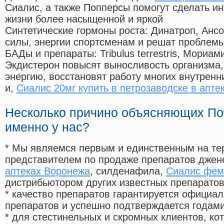
Сиалис, а также Попперсы помогут сделать и
жизни более насыщенной и яркой
Синтетические гормоны роста
: Динатроп, Анс
силы, энергии спортсменам и решат проблем
БАДы и препараты:
Tribulus terrestris, Мориа
Экдистерон повысят выносливость организма,
энергию, восстановят работу многих внутренн
и,
Сиалис 20мг купить в петрозаводске в апте
Несколько причино объясняющих По
именно у нас?
* Мы являемся первым и единственным на те
представителем по продаже препаратов дже
аптеках Воронежа
, силденафила
,
Сиалис фем
дистрибьютором других известных препарато
* качество препаратов гарантируется офици
препаратов и успешно подтверждается годам
* для стестинельных и скромных клиентов, ко