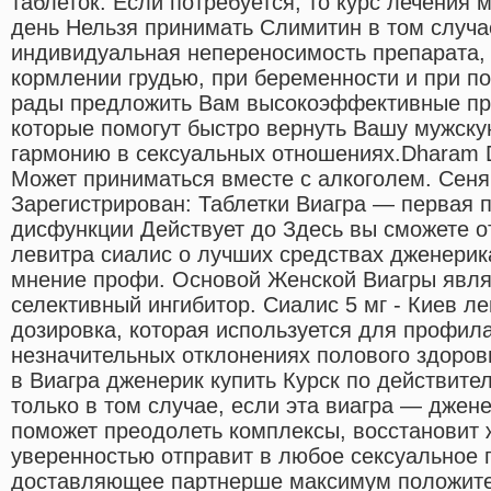
таблеток. Если потребуется, то курс лечения 
день Нельзя принимать Слимитин в том случае
индивидуальная непереносимость препарата, 
кормлении грудью, при беременности и при 
рады предложить Вам высокоэффективные пр
которые помогут быстро вернуть Вашу мужску
гармонию в сексуальных отношениях.Dharam Di
Может приниматься вместе с алкоголем. Сен
Зарегистрирован: Таблетки Виагра — первая 
дисфункции Действует до Здесь вы сможете о
левитра сиалис о лучших средствах дженерик
мнение профи. Основой Женской Виагры явля
селективный ингибитор. Сиалис 5 мг - Киев ле
дозировка, которая используется для профила
незначительных отклонениях полового здоровь
в Виагра дженерик купить Курск по действите
только в том случае, если эта виагра — джен
поможет преодолеть комплексы, восстановит 
уверенностью отправит в любое сексуальное 
доставляющее партнерше максимум положите