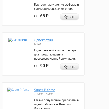
Быстрое наступление эффекта и
совместимость с алкоголем.
от 65
Р
Купить
Дапоксетин
60мг
Единственный в мире препарат
для предотвращения
преждевременной эякуляции.
от 90
Р
Купить
Super P-force
100мг + 60мг
Самые популярные препараты в
одной таблетке — Виагра и
Дапоксетин.