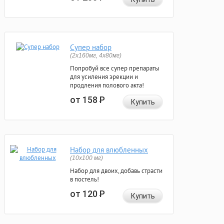
Супер набор
(2х160мг, 4х80мг)
Попробуй все супер препараты
для усиления эрекции и
продления полового акта!
от 158
Р
Купить
Набор для влюбленных
(10х100 мг)
Набор для двоих, добавь страсти
в постель!
от 120
Р
Купить