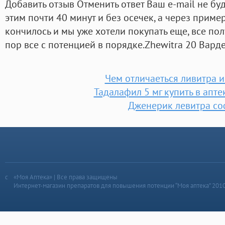
Добавить отзыв Отменить ответ Ваш e-mail не бу
этим почти 40 минут и без осечек, а через приме
кончилось и мы уже хотели покупать еще, все пол
пор все с потенцией в порядке.Zhewitra 20 Вард
Чем отличаеться ливитра и
Тадалафил 5 мг купить в апт
Дженерик левитра со
«Моя Аптека» | Все права защищены
Интернет-магазин препаратов для повышения потенции “Моя аптека” 201