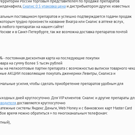
территории России торговым представителем по продаже препаратов
 силденафила
,
Сиалис 0 5 упаковка цена
и дистрибьютором других известных
циальным поставщиком препаратов и успешно подтверждается годами продаж
 которым трудно произнести название Виагра или Сиалис в аптеке вслух,
 любого препаратан на нашем сайте!
Москве и в Санкт-Петербурге, так же возможна доставка препаратов почтой
- постоянная дисконтная карта на последующие покупки
0%
овара на сумму более 5 тысяч рублей
 на мелкооптовые партии препарата с возможностью выписки товарного чек
личные АКЦИИ позволяющие покупать дженерики Левитры, Сиалиса и
мальные усилия, чтобы сделать приобретение препаратов удобным для
ыходных дней круглосуточно. Для VIP клиентов: Сиалис и другие препараты дл
зводителя
доставляются круглосуточно
атежные системы Яндекс Деньги, Web Money и с банковских карт Master Card
юбое время можно обратиться
»
по многоканальным телефонам:
тный),