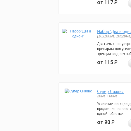
от 117
Р
Набор "Два в одн
(10x100мг, 10x20мг
Два самых популяр
препарата для усил
эрекции в одном на
от 115
Р
Супер Сиалис
20мг + 60мг
Усиление эрекции до
продление полового
одной таблетке.
от 90
Р