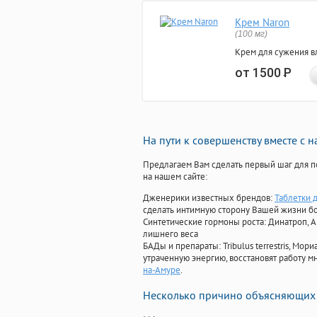
Крем Naron
(100 мг)
Крем для сужения в
от 1500
Р
На пути к совершенству вместе с 
Предлагаем Вам сделать первый шаг для п
на нашем сайте:
Дженерики известных брендов:
Таблетки 
сделать интимную сторону Вашей жизни б
Синтетические гормоны роста
: Динатроп, 
лишнего веса
БАДы и препараты:
Tribulus terrestris, М
утраченную энергию, восстановят работу мн
на-Амуре
.
Несколько причино объясняющих 