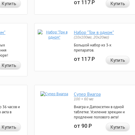
от 117
Р
Купить
Купить
ом"
Набор "Три в одном"
)
(10x100мг, 20x20мг)
ных
Большой набор из 3-х
ения
препаратов.
боре!
от 117
Р
Купить
Купить
Супер Виагра
100 + 60 мг
 36 часов и
Виагра и Дапоксетин в одной
 акта в
таблетке. Усиление эрекции и
продление полового акта!
от 90
Р
Купить
Купить