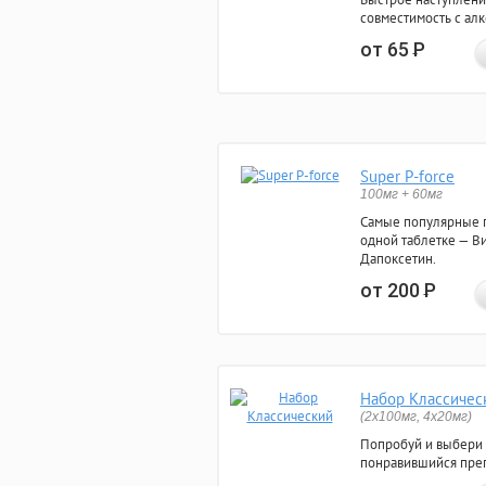
совместимость с ал
от 65
Р
Super P-force
100мг + 60мг
Самые популярные 
одной таблетке — Ви
Дапоксетин.
от 200
Р
Набор Классичес
(2x100мг, 4x20мг)
Попробуй и выбери
понравившийся преп