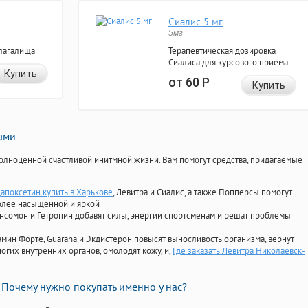
Сиалис 5 мг
5мг
лагалища
Терапевтическая дозировка
Сиалиса для курсового приема
Купить
от 60
Р
Купить
нами
олноценной счастливой инитмной жизни. Вам помогут средства, придагаемые
дапоксетин купить в Харькове
, Левитра и Сиалис, а также Попперсы помогут
олее насыщенной и яркой
Ансомон и Гетропин добавят силы, энергии спортсменам и решат проблемы
ориамин Форте, Guarana и Экдистерон повысят выносливость организма, вернут
огих внутренних органов, омолодят кожу, и,
Где заказать Левитра Николаевск-
Почему нужно покупать именно у нас?