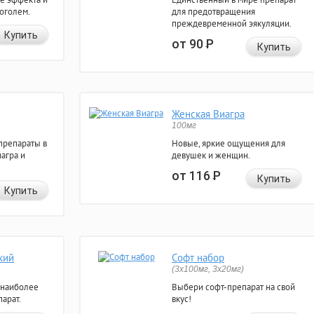
коголем.
для предотвращения
преждевременной эякуляции.
Купить
от 90
Р
Купить
Женская Виагра
100мг
препараты в
Новые, яркие ощущения для
агра и
девушек и женщин.
от 116
Р
Купить
Купить
кий
Софт набор
(3x100мг, 3x20мг)
 наиболее
Выбери софт-препарат на свой
арат.
вкус!