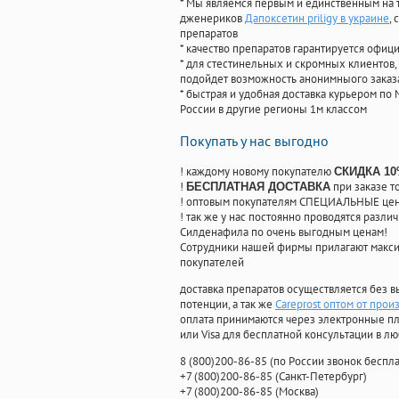
* Мы являемся первым и единственным на 
дженериков
Дапоксетин priligy в украине
,
препаратов
* качество препаратов гарантируется офи
* для стестинельных и скромных клиентов,
подойдет возможность анонимныого заказа
* быстрая и удобная доставка курьером по 
России в другие регионы 1м классом
Покупать у нас выгодно
! каждому новому покупателю
СКИДКА 1
!
при заказе т
БЕСПЛАТНАЯ ДОСТАВКА
! оптовым покупателям СПЕЦИАЛЬНЫЕ цены
! так же у нас постоянно проводятся раз
Силденафила по очень выгодным ценам!
Cотрудники нашей фирмы прилагают макси
покупателей
доставка препаратов осуществляется без в
потенции, а так же
Careprost оптом от прои
оплата принимаются через электронные пл
или Visa для бесплатной консультации в л
8
(800
)200-86-85
(
по России звонок беспла
+7
(800
)200-86-85
(
Санкт-Петербург)
+7
(800
)200-86-85
(
Москва)