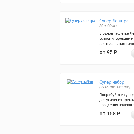
Супер Левитра
20 + 60 мг
В одной таблетке Л
усиления эрекции и
для продления поло
от 95
Р
Супер набор
(2х160мг, 4х80мг)
Попробуй все супер
для усиления эрекц
продления полового
от 158
Р