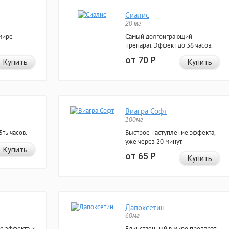
Сиалис
20 мг
мире
Самый долгоиграющий
препарат. Эффект до 36 часов.
от 70
Р
Купить
Купить
Виагра Софт
100мг
ть часов.
Быстрое наступление эффекта,
уже через 20 минут.
Купить
от 65
Р
Купить
Дапоксетин
60мг
е эффекта и
Единственный в мире препарат