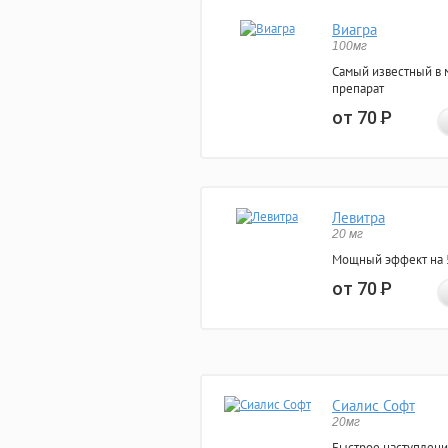
Виагра
100мг
Самый известный в 
препарат
от 70
Р
Левитра
20 мг
Мощный эффект на 5
от 70
Р
Сиалис Софт
20мг
Быстрое наступлени