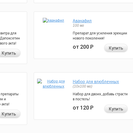
Аванафил
100 мг
евитра для
Препарат для усиления эрекции
 Дапоксетин
нового поколения!
вого акта!
от 200
Р
Купить
Купить
Набор для влюбленных
(10х100 мг)
 препараты
Набор для двоих, добавь страсти
ии и
в постель!
 акта!
от 120
Р
Купить
Купить