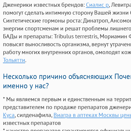
Дженерики известных брендов:
Сиалис p
, Левитр
помогут сделать интимную сторону Вашей жизни
Синтетические гормоны роста
: Динатроп, Ансомо
энергии спортсменам и решат проблемы лишнего
БАДы и препараты:
Tribulus terrestris, Мориамин
повысят выносливость организма, вернут утрачен
работу многих внутренних органов, омолодят кожу
Тольятти
.
Несколько причино объясняющих Поче
именно у нас?
* Мы являемся первым и единственным на терри
представителем по продаже препаратов дженер
Куса
, силденафила
,
Виагра в аптеках Москвы цен
известных препаратов
* качество препаратов гарантируется официаль