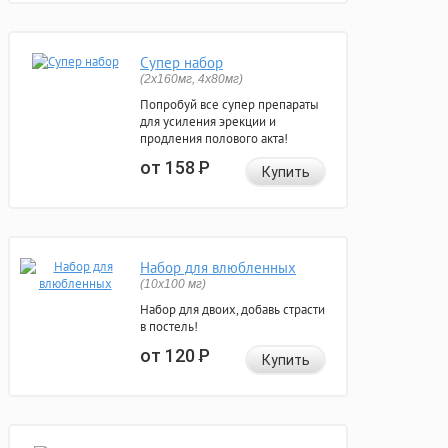
Супер набор
(2х160мг, 4х80мг)
Попробуй все супер препараты
для усиления эрекции и
продления полового акта!
от 158
Р
Купить
Набор для влюбленных
(10х100 мг)
Набор для двоих, добавь страсти
в постель!
от 120
Р
Купить