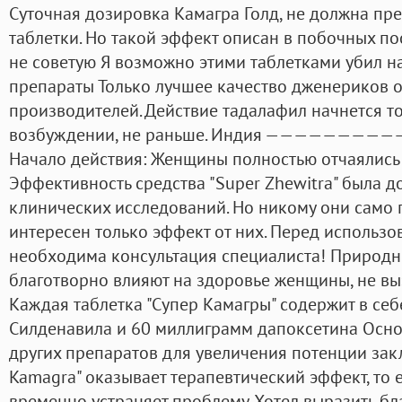
Суточная дозировка Камагра Голд, не должна п
таблетки. Но такой эффект описан в побочных по
не советую Я возможно этими таблетками убил н
препараты Только лучшее качество дженериков 
производителей. Действие тадалафил начнется т
возбуждении, не раньше. Индия —————
Начало действия: Женщины полностью отчаялись 
Эффективность средства "Super Zhewitra" была 
клинических исследований. Но никому они само п
интересен только эффект от них. Перед использ
необходима консультация специалиста! Природ
благотворно влияют на здоровье женщины, не в
Каждая таблетка "Супер Камагры" содержит в се
Силденавила и 60 миллиграмм дапоксетина Осно
других препаратов для увеличения потенции закл
Kamagra" оказывает терапевтический эффект, то ес
временно устраняет проблему. Хотел выразить бл