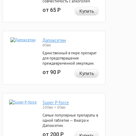
совместимость с алкоголем.
от 65
Р
Купить
Дапоксетин
60мг
Единственный в мире препарат
для предотвращения
преждевременной эякуляции.
от 90
Р
Купить
Super P-force
100мг + 60мг
Самые популярные препараты в
одной таблетке — Виагра и
Дапоксетин.
от 200
Р
Купить