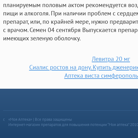
планируемым половым актом рекомендуется воз
пищи и алкоголя. При наличии проблем с сердцем
препарат, или, по крайней мере, нужно предвари
с врачом. Семен 04 сентября Выпускается препар
имеющих зеленую оболочку.
Левитра 20 мг
Сиалис ростов на дону. Купить дженери
Аптека виста симферополь
«Моя Аптека» | Все права защищены
Интернет-магазин препаратов для повышения потенции “Моя аптека” 201