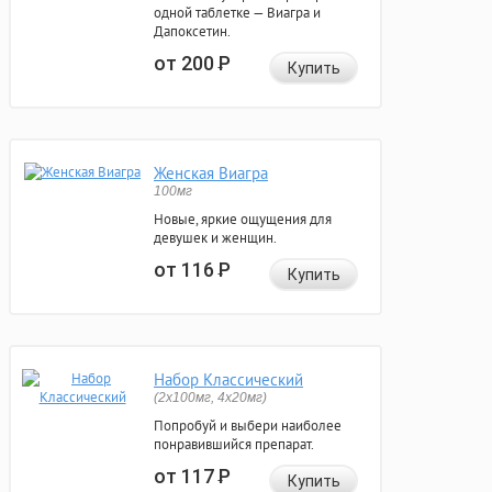
одной таблетке — Виагра и
Дапоксетин.
от 200
Р
Купить
Женская Виагра
100мг
Новые, яркие ощущения для
девушек и женщин.
от 116
Р
Купить
Набор Классический
(2x100мг, 4x20мг)
Попробуй и выбери наиболее
понравившийся препарат.
от 117
Р
Купить