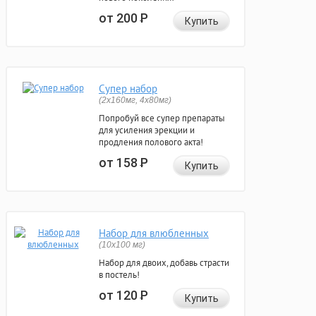
от 200
Р
Купить
Супер набор
(2х160мг, 4х80мг)
Попробуй все супер препараты
для усиления эрекции и
продления полового акта!
от 158
Р
Купить
Набор для влюбленных
(10х100 мг)
Набор для двоих, добавь страсти
в постель!
от 120
Р
Купить